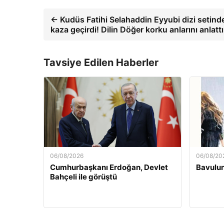
← Kudüs Fatihi Selahaddin Eyyubi dizi setind
kaza geçirdi! Dilin Döğer korku anlarını anlattı
Tavsiye Edilen Haberler
06/08/2026
06/08/20
Cumhurbaşkanı Erdoğan, Devlet
Bavulun
Bahçeli ile görüştü