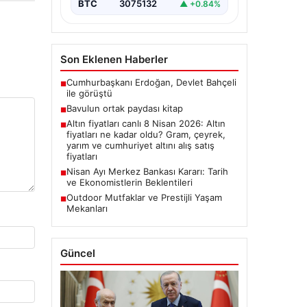
BTC
3075132
▲ +0.84%
Son Eklenen Haberler
Cumhurbaşkanı Erdoğan, Devlet Bahçeli
■
ile görüştü
Bavulun ortak paydası kitap
■
Altın fiyatları canlı 8 Nisan 2026: Altın
■
fiyatları ne kadar oldu? Gram, çeyrek,
yarım ve cumhuriyet altını alış satış
fiyatları
Nisan Ayı Merkez Bankası Kararı: Tarih
■
ve Ekonomistlerin Beklentileri
Outdoor Mutfaklar ve Prestijli Yaşam
■
Mekanları
Güncel