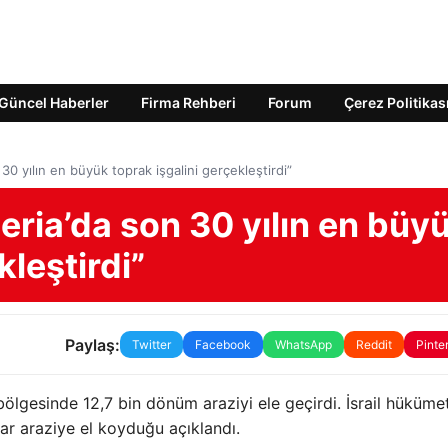
Güncel Haberler
Firma Rehberi
Forum
Çerez Politikas
n 30 yılın en büyük toprak işgalini gerçekleştirdi”
 Şeria’da son 30 yılın en büy
kleştirdi”
Paylaş:
Twitter
Facebook
WhatsApp
Reddit
Pinte
i bölgesinde 12,7 bin dönüm araziyi ele geçirdi. İsrail hüküme
ar araziye el koyduğu açıklandı.