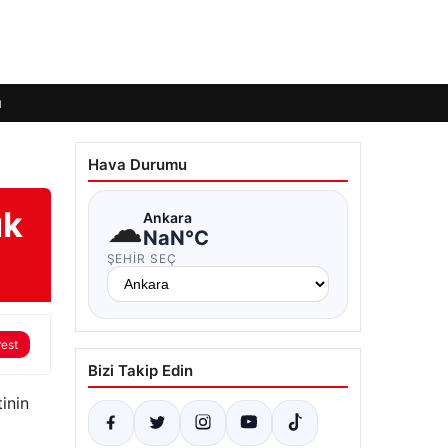
ı
Hava Durumu
ük
☁
Ankara
NaN°C
ŞEHIR SEÇ
rest
Bizi Takip Edin
tinin