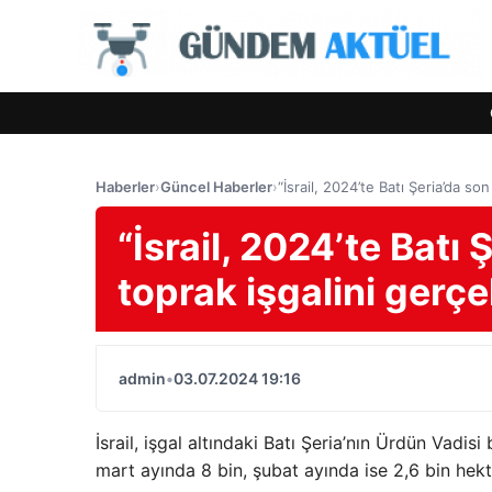
Haberler
›
Güncel Haberler
›
“İsrail, 2024’te Batı Şeria’da so
“İsrail, 2024’te Batı
toprak işgalini gerçe
admin
•
03.07.2024 19:16
İsrail, işgal altındaki Batı Şeria’nın Ürdün Vadis
mart ayında 8 bin, şubat ayında ise 2,6 bin hekt