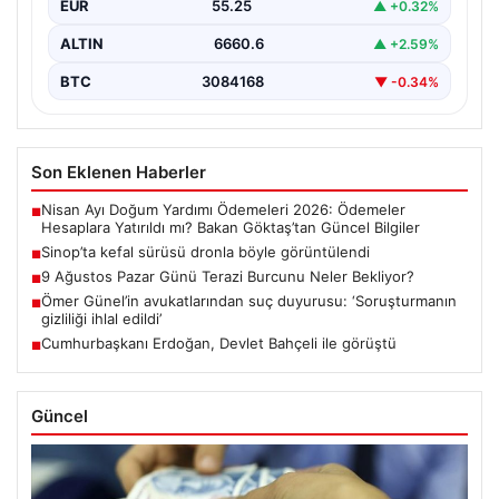
EUR
55.25
▲ +0.32%
ALTIN
6660.6
▲ +2.59%
BTC
3084168
▼ -0.34%
Son Eklenen Haberler
Nisan Ayı Doğum Yardımı Ödemeleri 2026: Ödemeler
■
Hesaplara Yatırıldı mı? Bakan Göktaş’tan Güncel Bilgiler
Sinop’ta kefal sürüsü dronla böyle görüntülendi
■
9 Ağustos Pazar Günü Terazi Burcunu Neler Bekliyor?
■
Ömer Günel’in avukatlarından suç duyurusu: ‘Soruşturmanın
■
gizliliği ihlal edildi’
Cumhurbaşkanı Erdoğan, Devlet Bahçeli ile görüştü
■
Güncel