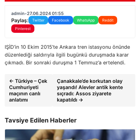
admin
•
27.06.2024 01:55
Paylaş:
Twitter
Facebook
WhatsApp
Reddit
Pinterest
IŞİD’in 10 Ekim 2015’te Ankara tren istasyonu önünde
düzenlediği saldırıyla ilgili bugünkü duruşmada karar
çıkmadı. Bir sonraki duruşma 1 Temmuz’a ertelendi.
← Türkiye – Çek
Çanakkale’de korkutan olay
Cumhuriyeti
yaşandı! Alevler antik kente
maçının canlı
sıçradı: Assos ziyarete
anlatımı
kapatıldı →
Tavsiye Edilen Haberler