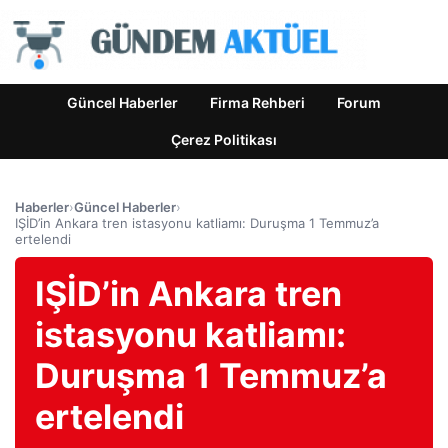
Güncel Haberler
Firma Rehberi
Forum
Çerez Politikası
Haberler
›
Güncel Haberler
›
IŞİD’in Ankara tren istasyonu katliamı: Duruşma 1 Temmuz’a
ertelendi
IŞİD’in Ankara tren
istasyonu katliamı:
Duruşma 1 Temmuz’a
ertelendi