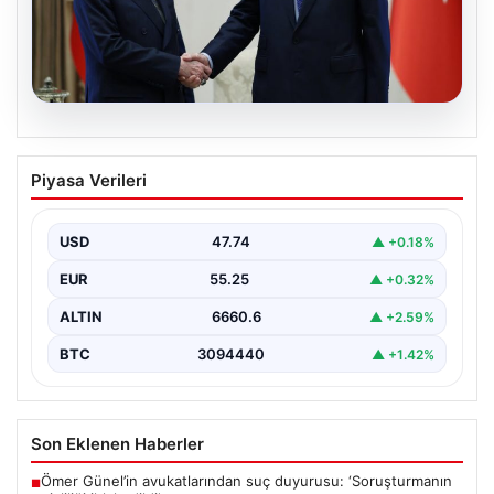
06.08.2026
Cumhurbaşkanı Erdoğan, Devlet
Piyasa Verileri
Bahçeli ile görüştü
USD
47.74
▲ +0.18%
EUR
55.25
▲ +0.32%
ALTIN
6660.6
▲ +2.59%
BTC
3094440
▲ +1.42%
Son Eklenen Haberler
Ömer Günel’in avukatlarından suç duyurusu: ‘Soruşturmanın
■