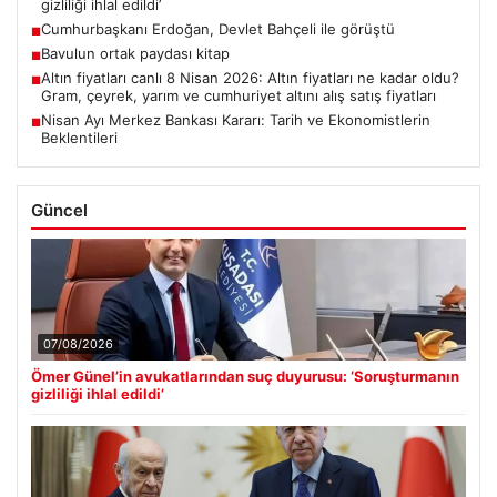
gizliliği ihlal edildi’
Cumhurbaşkanı Erdoğan, Devlet Bahçeli ile görüştü
■
Bavulun ortak paydası kitap
■
Altın fiyatları canlı 8 Nisan 2026: Altın fiyatları ne kadar oldu?
■
Gram, çeyrek, yarım ve cumhuriyet altını alış satış fiyatları
Nisan Ayı Merkez Bankası Kararı: Tarih ve Ekonomistlerin
■
Beklentileri
Güncel
07/08/2026
Ömer Günel’in avukatlarından suç duyurusu: ‘Soruşturmanın
gizliliği ihlal edildi’