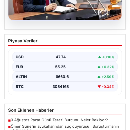
07.08.2026
Ömer Günel’in avukatlarından suç
Piyasa Verileri
duyurusu: ‘Soruşturmanın gizliliği ihlal
edildi’
USD
47.74
▲ +0.18%
EUR
55.25
▲ +0.32%
ALTIN
6660.6
▲ +2.59%
BTC
3084168
▼ -0.34%
Son Eklenen Haberler
9 Ağustos Pazar Günü Terazi Burcunu Neler Bekliyor?
■
Ömer Günel’in avukatlarından suç duyurusu: ‘Soruşturmanın
■