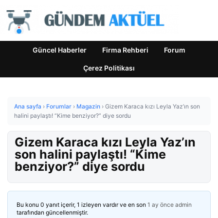
Güncel Haberler
Firma Rehberi
Forum
Çerez Politikası
Ana sayfa
›
Forumlar
›
Magazin
›
Gizem Karaca kızı Leyla Yaz’ın son
halini paylaştı! “Kime benziyor?” diye sordu
Gizem Karaca kızı Leyla Yaz’ın
son halini paylaştı! “Kime
benziyor?” diye sordu
Bu konu 0 yanıt içerir, 1 izleyen vardır ve en son
1 ay önce
admin
tarafından güncellenmiştir.