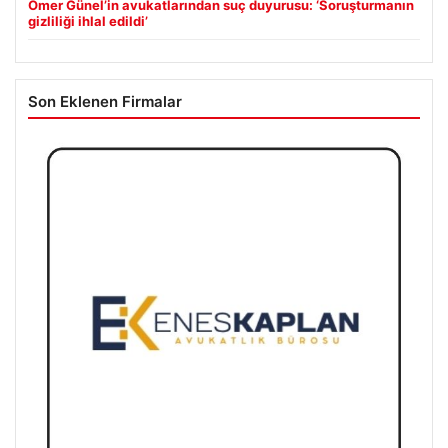
Ömer Günel’in avukatlarından suç duyurusu: ‘Soruşturmanın
gizliliği ihlal edildi’
Son Eklenen Firmalar