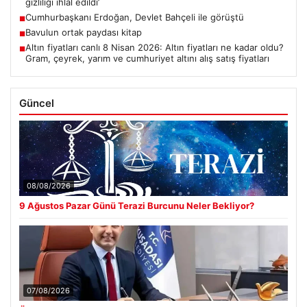
gizliliği ihlal edildi’
Cumhurbaşkanı Erdoğan, Devlet Bahçeli ile görüştü
■
Bavulun ortak paydası kitap
■
Altın fiyatları canlı 8 Nisan 2026: Altın fiyatları ne kadar oldu?
■
Gram, çeyrek, yarım ve cumhuriyet altını alış satış fiyatları
Güncel
08/08/2026
9 Ağustos Pazar Günü Terazi Burcunu Neler Bekliyor?
07/08/2026