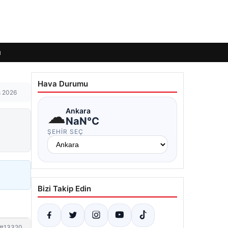
ı
Hava Durumu
s 2026
☁
Ankara
NaN°C
ŞEHIR SEÇ
Bizi Takip Edin
#13320