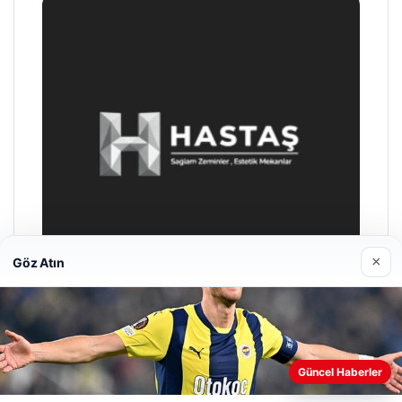
×
Göz Atın
Enes Kaplan Avukatlık Bürosu
28/04/2026
Güncel Haberler
Web sitemizi nasıl kullandığınızı daha iyi anlayabilmek,