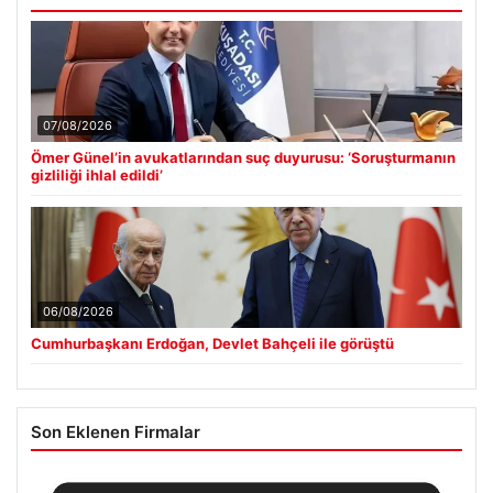
07/08/2026
Ömer Günel’in avukatlarından suç duyurusu: ‘Soruşturmanın
gizliliği ihlal edildi’
06/08/2026
Cumhurbaşkanı Erdoğan, Devlet Bahçeli ile görüştü
Son Eklenen Firmalar