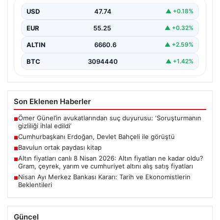
USD
47.74
▲ +0.18%
EUR
55.25
▲ +0.32%
ALTIN
6660.6
▲ +2.59%
BTC
3094440
▲ +1.42%
Son Eklenen Haberler
Ömer Günel’in avukatlarından suç duyurusu: ‘Soruşturmanın
■
gizliliği ihlal edildi’
Cumhurbaşkanı Erdoğan, Devlet Bahçeli ile görüştü
■
Bavulun ortak paydası kitap
■
Altın fiyatları canlı 8 Nisan 2026: Altın fiyatları ne kadar oldu?
■
Gram, çeyrek, yarım ve cumhuriyet altını alış satış fiyatları
Nisan Ayı Merkez Bankası Kararı: Tarih ve Ekonomistlerin
■
Beklentileri
Güncel