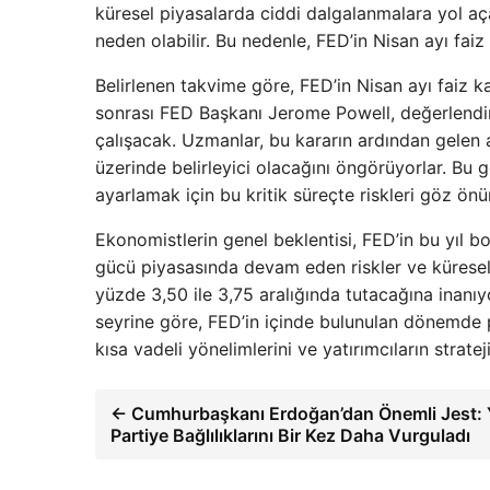
küresel piyasalarda ciddi dalgalanmalara yol açab
neden olabilir. Bu nedenle, FED’in Nisan ayı faiz
Belirlenen takvime göre, FED’in Nisan ayı faiz 
sonrası FED Başkanı Jerome Powell, değerlendi
çalışacak. Uzmanlar, bu kararın ardından gelen a
üzerinde belirleyici olacağını öngörüyorlar. Bu g
ayarlamak için bu kritik süreçte riskleri göz ön
Ekonomistlerin genel beklentisi, FED’in bu yıl b
gücü piyasasında devam eden riskler ve küresel j
yüzde 3,50 ile 3,75 aralığında tutacağına inanıyo
seyrine göre, FED’in içinde bulunulan dönemde po
kısa vadeli yönelimlerini ve yatırımcıların stratej
← Cumhurbaşkanı Erdoğan’dan Önemli Jest: Ye
Partiye Bağlılıklarını Bir Kez Daha Vurguladı