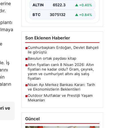
lerine
ALTIN
6522.3
▲ +0.40%
ır.
BTC
3075132
▲ +0.84%
plantı
ulmaya
Son Eklenen Haberler
de
Cumhurbaşkanı Erdoğan, Devlet Bahçeli
■
ile görüştü
Bavulun ortak paydası kitap
■
e. İş
Altın fiyatları canlı 8 Nisan 2026: Altın
■
rını
fiyatları ne kadar oldu? Gram, çeyrek,
yarım ve cumhuriyet altını alış satış
nin
fiyatları
aların
Nisan Ayı Merkez Bankası Kararı: Tarih
■
ve Ekonomistlerin Beklentileri
Outdoor Mutfaklar ve Prestijli Yaşam
■
Mekanları
ri ve
Güncel