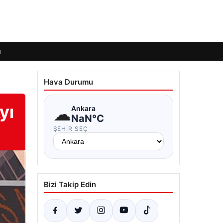
ı
Hava Durumu
yı
☁
Ankara
NaN°C
ŞEHIR SEÇ
Bizi Takip Edin