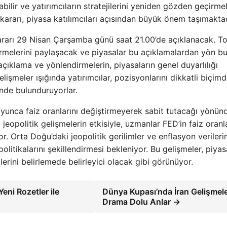
ilir ve yatırımcıların stratejilerini yeniden gözden geçirme
 kararı, piyasa katılımcıları açısından büyük önem taşımaktad
kararı 29 Nisan Çarşamba günü saat 21.00’de açıklanacak. To
rmelerini paylaşacak ve piyasalar bu açıklamalardan yön b
çıklama ve yönlendirmelerin, piyasaların genel duyarlılığı
elişmeler ışığında yatırımcılar, pozisyonlarını dikkatli biçim
ünde bulunduruyorlar.
oyunca faiz oranlarını değiştirmeyerek sabit tutacağı yönünd
eopolitik gelişmelerin etkisiyle, uzmanlar FED’in faiz oranla
r. Orta Doğu’daki jeopolitik gerilimler ve enflasyon verileri
litikalarını şekillendirmesi bekleniyor. Bu gelişmeler, piyas
ilerini belirlemede belirleyici olacak gibi görünüyor.
ni Rozetler ile
Dünya Kupası’nda İran Gelişmele
Drama Dolu Anlar →