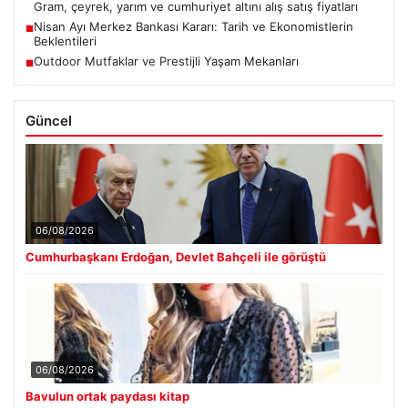
Gram, çeyrek, yarım ve cumhuriyet altını alış satış fiyatları
Nisan Ayı Merkez Bankası Kararı: Tarih ve Ekonomistlerin
■
Beklentileri
Outdoor Mutfaklar ve Prestijli Yaşam Mekanları
■
Güncel
06/08/2026
Cumhurbaşkanı Erdoğan, Devlet Bahçeli ile görüştü
06/08/2026
Bavulun ortak paydası kitap