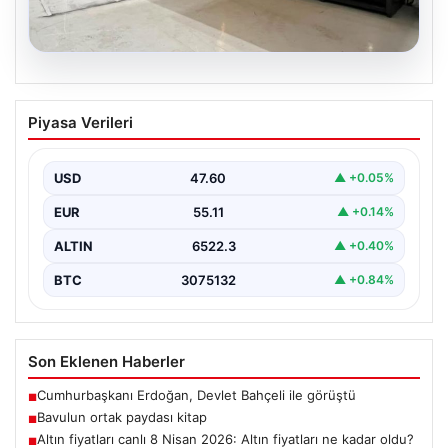
04.08.2026
Outdoor Mutfaklar ve Prestijli Yaşam
Piyasa Verileri
Mekanları
Doğal hava yaşamı günümüzde ciddi bir dönüşüm
yaşamaktadır. Baştan başa özel konutlarda ikamet
USD
47.60
▲ +0.05%
eden…
EUR
55.11
▲ +0.14%
ALTIN
6522.3
▲ +0.40%
BTC
3075132
▲ +0.84%
Son Eklenen Haberler
Cumhurbaşkanı Erdoğan, Devlet Bahçeli ile görüştü
■
Bavulun ortak paydası kitap
■
Altın fiyatları canlı 8 Nisan 2026: Altın fiyatları ne kadar oldu?
■