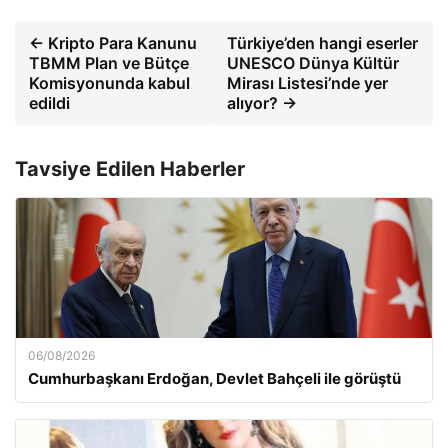
← Kripto Para Kanunu
Türkiye’den hangi eserler
TBMM Plan ve Bütçe
UNESCO Dünya Kültür
Komisyonunda kabul
Mirası Listesi’nde yer
edildi
alıyor? →
Tavsiye Edilen Haberler
06/08/2026
Cumhurbaşkanı Erdoğan, Devlet Bahçeli ile görüştü