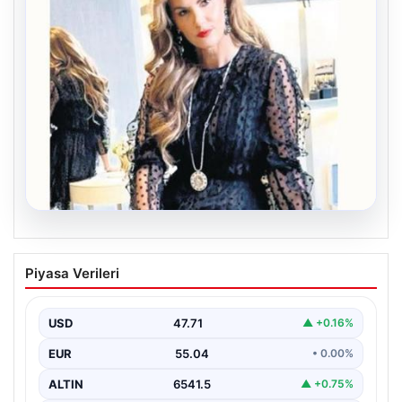
06.08.2026
Bavulun ortak paydası kitap
Piyasa Verileri
Çocukluğundan bu yana aynı anda birkaç kitap
okuduğunu söyleyen Şahin, Türkçe’nin yanı sıra bildiği…
USD
47.71
▲ +0.16%
EUR
55.04
• 0.00%
ALTIN
6541.5
▲ +0.75%