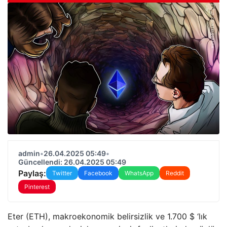
admin
•
26.04.2025 05:49
•
Güncellendi: 26.04.2025 05:49
Paylaş:
Twitter
Facebook
WhatsApp
Reddit
Pinterest
Eter (ETH), makroekonomik belirsizlik ve 1.700 $ ‘lık