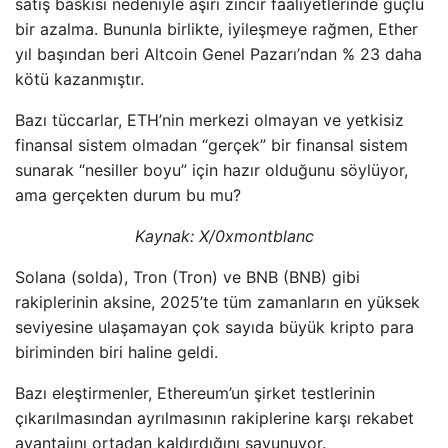
satış baskısı nedeniyle aşırı zincir faaliyetlerinde güçlü
bir azalma. Bununla birlikte, iyileşmeye rağmen, Ether
yıl başından beri Altcoin Genel Pazarı’ndan % 23 daha
kötü kazanmıştır.
Bazı tüccarlar, ETH’nin merkezi olmayan ve yetkisiz
finansal sistem olmadan “gerçek” bir finansal sistem
sunarak “nesiller boyu” için hazır olduğunu söylüyor,
ama gerçekten durum bu mu?
Kaynak:
X/0xmontblanc
Solana (solda), Tron (Tron) ve BNB (BNB) gibi
rakiplerinin aksine, 2025’te tüm zamanların en yüksek
seviyesine ulaşamayan çok sayıda büyük kripto para
biriminden biri haline geldi.
Bazı eleştirmenler, Ethereum’un şirket testlerinin
çıkarılmasından ayrılmasının rakiplerine karşı rekabet
avantajını ortadan kaldırdığını savunuyor.