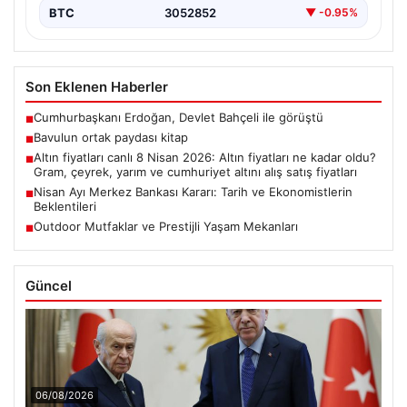
BTC
3052852
▼ -0.95%
Son Eklenen Haberler
Cumhurbaşkanı Erdoğan, Devlet Bahçeli ile görüştü
■
Bavulun ortak paydası kitap
■
Altın fiyatları canlı 8 Nisan 2026: Altın fiyatları ne kadar oldu?
■
Gram, çeyrek, yarım ve cumhuriyet altını alış satış fiyatları
Nisan Ayı Merkez Bankası Kararı: Tarih ve Ekonomistlerin
■
Beklentileri
Outdoor Mutfaklar ve Prestijli Yaşam Mekanları
■
Güncel
06/08/2026