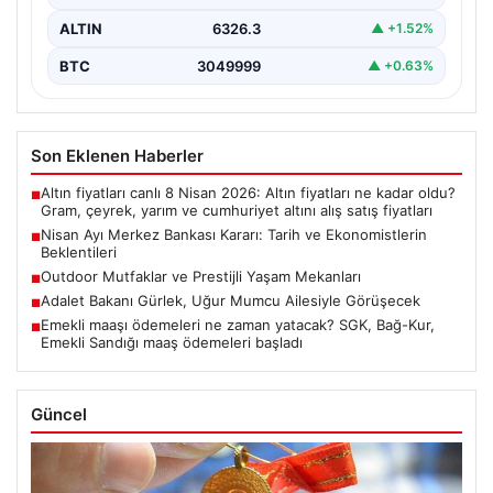
ALTIN
6326.3
▲ +1.52%
BTC
3049999
▲ +0.63%
Son Eklenen Haberler
Altın fiyatları canlı 8 Nisan 2026: Altın fiyatları ne kadar oldu?
■
Gram, çeyrek, yarım ve cumhuriyet altını alış satış fiyatları
Nisan Ayı Merkez Bankası Kararı: Tarih ve Ekonomistlerin
■
Beklentileri
Outdoor Mutfaklar ve Prestijli Yaşam Mekanları
■
Adalet Bakanı Gürlek, Uğur Mumcu Ailesiyle Görüşecek
■
Emekli maaşı ödemeleri ne zaman yatacak? SGK, Bağ-Kur,
■
Emekli Sandığı maaş ödemeleri başladı
Güncel