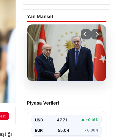
Yan Manşet
06.08.2026
Cumhurbaşkanı
Piyasa Verileri
Erdoğan, Devlet Bahçeli
ile görüştü
rest
USD
47.71
▲ +0.16%
EUR
55.04
• 0.00%
aştığı