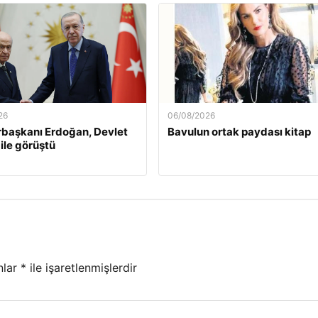
26
06/08/2026
başkanı Erdoğan, Devlet
Bavulun ortak paydası kitap
 ile görüştü
nlar
*
ile işaretlenmişlerdir