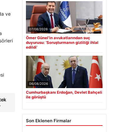
da ve
07/08/2026
a
Ömer Günel’in avukatlarından suç
sörleri
duyurusu: ‘Soruşturmanın gizliliği ihlal
edildi’
si
06/08/2026
Cumhurbaşkanı Erdoğan, Devlet Bahçeli
ile görüştü
tek
→
Son Eklenen Firmalar