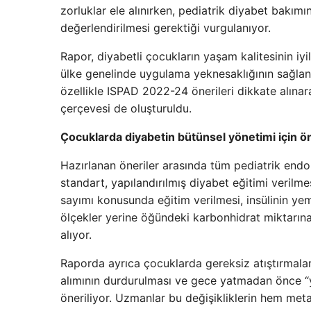
zorluklar ele alınırken, pediatrik diyabet bakımı
değerlendirilmesi gerektiği vurgulanıyor.
Rapor, diyabetli çocukların yaşam kalitesinin iyi
ülke genelinde uygulama yeknesaklığının sağlanm
özellikle ISPAD 2022-24 önerileri dikkate alınar
çerçevesi de oluşturuldu.
Çocuklarda diyabetin bütünsel yönetimi için ön
Hazırlanan öneriler arasında tüm pediatrik endok
standart, yapılandırılmış diyabet eğitimi verilm
sayımı konusunda eğitim verilmesi, insülinin y
ölçekler yerine öğündeki karbonhidrat miktarına
alıyor.
Raporda ayrıca çocuklarda gereksiz atıştırmalar
alımının durdurulması ve gece yatmadan önce “y
öneriliyor. Uzmanlar bu değişikliklerin hem me