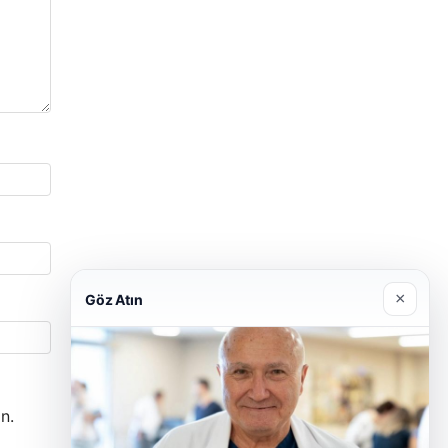
×
Göz Atın
n.