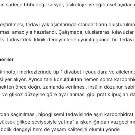
nın sadece tıbbi değil sosyal, psikolojik ve eğitimsel açıdan
leştirilmesi, tedavi yaklaşımlarında standartların oluşturulma
ası amacıyla hazırlandı. Çalışmada, uluslararası kılavuzlar
ak Türkiye’deki klinik deneyimlerle uyumlu güncel bir tedavi
eriler
rinoloji merkezlerinde tip 1 diyabetli çocuklara ve ailelerin
esi yer alıyor. Ayrıca tanı konulduktan hemen sonra karbonhi
emekten önce doğru zamanda verilmesi, insülin dozunun sabi
 ve glikoz düzeyine göre ayarlanması gibi pratik ipuçları d
dan kaçınılması, hipoglisemi tedavisinde aşırı karbonhidrat
üksek glikoz seviyesiyle yatma” alışkanlığından vazgeçilm
tabolik dengeyi hem de yaşam kalitesini olumlu yönde