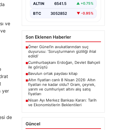
ALTIN
6541.5
▲ +0.75%
 da
BTC
3052852
▼ -0.95%
sı ve
 ve
Son Eklenen Haberler
Ömer Günel’in avukatlarından suç
■
duyurusu: ‘Soruşturmanın gizliliği ihlal
edildi’
Cumhurbaşkanı Erdoğan, Devlet Bahçeli
■
ile görüştü
e
Bavulun ortak paydası kitap
■
drat
Altın fiyatları canlı 8 Nisan 2026: Altın
■
t
fiyatları ne kadar oldu? Gram, çeyrek,
yarım ve cumhuriyet altını alış satış
a yer
fiyatları
Nisan Ayı Merkez Bankası Kararı: Tarih
■
ve Ekonomistlerin Beklentileri
esi de
Güncel