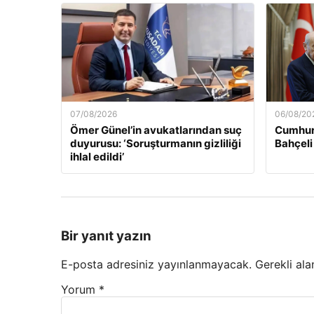
07/08/2026
06/08/20
Ömer Günel’in avukatlarından suç
Cumhur
duyurusu: ‘Soruşturmanın gizliliği
Bahçeli
ihlal edildi’
Bir yanıt yazın
E-posta adresiniz yayınlanmayacak.
Gerekli ala
Yorum
*