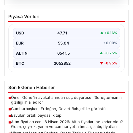
04.08.2026
Nisan Ayı Merkez Bankası Kararı: Tarih
Piyasa Verileri
ve Ekonomistlerin Beklentileri
Türkiye Cumhuriyet Merkez Bankası Para Politikası
Kurulu’nun Nisan ayı faiz kararını açıklamak üzere
USD
47.71
▲ +0.16%
gerçekleştireceği…
EUR
55.04
• 0.00%
ALTIN
6541.5
▲ +0.75%
BTC
3052852
▼ -0.95%
Son Eklenen Haberler
Ömer Günel’in avukatlarından suç duyurusu: ‘Soruşturmanın
■
gizliliği ihlal edildi’
Cumhurbaşkanı Erdoğan, Devlet Bahçeli ile görüştü
■
Bavulun ortak paydası kitap
■
Altın fiyatları canlı 8 Nisan 2026: Altın fiyatları ne kadar oldu?
■
Gram, çeyrek, yarım ve cumhuriyet altını alış satış fiyatları
Nisan Ayı Merkez Bankası Kararı: Tarih ve Ekonomistlerin