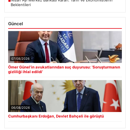
■
Beklentileri
Güncel
07/08/2026
Ömer Günel’in avukatlarından suç duyurusu: ‘Soruşturmanın
gizliliği ihlal edildi’
06/08/2026
Cumhurbaşkanı Erdoğan, Devlet Bahçeli ile görüştü