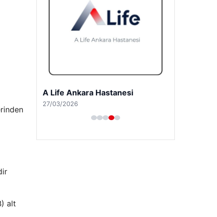
A Life Pursaklar Hastanesi
erinden
27/03/2026
ir
) alt