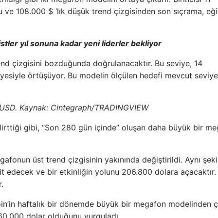
e 108.000 $ ‘lık düşük trend çizgisinden son sıçrama, eği
stler yıl sonuna kadar yeni liderler bekliyor
end çizgisini bozduğunda doğrulanacaktır. Bu seviye, 14
iyesiyle örtüşüyor. Bu modelin ölçülen hedefi mevcut seviy
/USD. Kaynak: Cintegraph/
TRADINGVIEW
elirttiği gibi, “Son 280 gün içinde” oluşan daha büyük bir m
afonun üst trend çizgisinin yakınında değiştirildi. Aynı şeki
it edecek ve bir etkinliğin yolunu 206.800 dolara açacaktır.
.
oin’in haftalık bir dönemde büyük bir megafon modelinden çı
60.000 dolar olduğunu vurguladı.