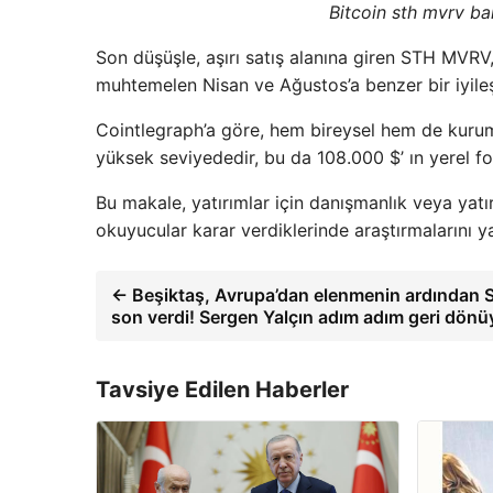
Bitcoin sth mvrv ba
Son düşüşle, aşırı satış alanına giren STH MVRV,
muhtemelen Nisan ve Ağustos’a benzer bir iyile
Cointlegraph’a göre, hem bireysel hem de kurum
yüksek seviyededir, bu da 108.000 $’ ın yerel fon
Bu makale, yatırımlar için danışmanlık veya yatır
okuyucular karar verdiklerinde araştırmalarını y
← Beşiktaş, Avrupa’dan elenmenin ardından S
son verdi! Sergen Yalçın adım adım geri dön
Tavsiye Edilen Haberler