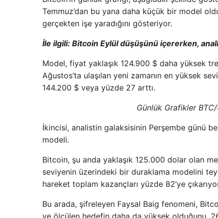
Temmuz’dan bu yana daha küçük bir model oldu v
gerçekten işe yaradığını gösteriyor.
İle ilgili:
Bitcoin Eylül düşüşünü içererken, anali
Model, fiyat yaklaşık 124.900 $ daha yüksek tr
Ağustos’ta ulaşılan yeni zamanın en yüksek sev
144.200 $ veya yüzde 27 arttı.
Günlük Grafikler BTC
İkincisi, analistin galaksisinin Perşembe günü b
modeli.
Bitcoin, şu anda yaklaşık 125.000 dolar olan meg
seviyenin üzerindeki bir duraklama modelini tey
hareket toplam kazançları yüzde 82’ye çıkarıyor
Bu arada, şifreleyen Faysal Baig fenomeni, Bitc
ve ölçülen hedefin daha da yüksek olduğunu, 2