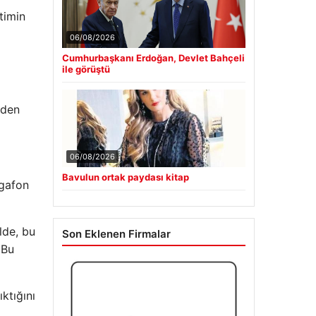
timin
06/08/2026
Cumhurbaşkanı Erdoğan, Devlet Bahçeli
ile görüştü
eden
06/08/2026
egafon
Bavulun ortak paydası kitap
lde, bu
Son Eklenen Firmalar
 Bu
ktığını