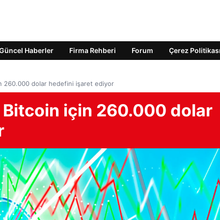
Güncel Haberler
Firma Rehberi
Forum
Çerez Politikas
 260.000 dolar hedefini işaret ediyor
Bitcoin için 260.000 dolar
r