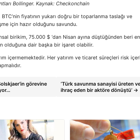
ntları Bollinger. Kaynak: Checkonchain
 BTC’nin fiyatının yukarı doğru bir toparlanma taslağı ve
şme için hazır olduğunu savundu.
sal birikim, 75.000 $ ‘dan Nisan ayına düştüğünden beri en
 olduğuna dair başka bir işaret olabilir.
ım içermemektedir. Her yatırım ve ticaret süreçleri risk içer
apmalıdır.
olskjaer’in görevine
‘Türk savunma sanayisi üreten v
üyor…
ihraç eden bir aktöre dönüştü’ →