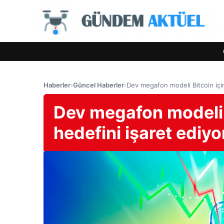
Haberler
›
Güncel Haberler
›
Dev megafon modeli Bitcoin için
Dev megafon modeli 
hedefini işaret ediyo