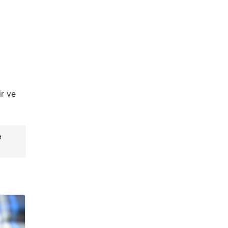
ir ve
e