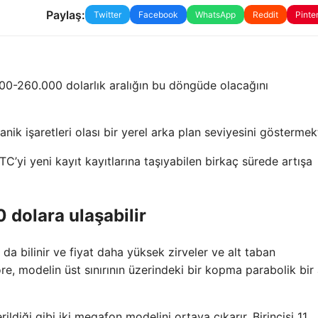
Paylaş:
Twitter
Facebook
WhatsApp
Reddit
Pinte
000-260.000 dolarlık aralığın bu döngüde olacağını
anik işaretleri olası bir yerel arka plan seviyesini göstermek
TC’yi yeni kayıt kayıtlarına taşıyabilen birkaç sürede artışa
 dolara ulaşabilir
 bilinir ve fiyat daha yüksek zirveler ve alt taban
, modelin üst sınırının üzerindeki bir kopma parabolik bir a
rildiği gibi iki megafon modelini ortaya çıkarır. Birincisi 11