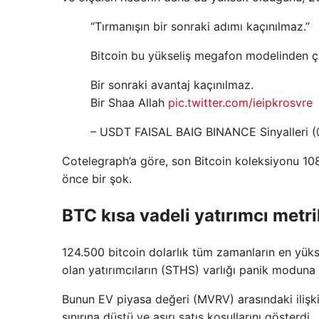
“Tırmanışın bir sonraki adımı kaçınılmaz.”
Bitcoin bu yükseliş megafon modelinden çı
Bir sonraki avantaj kaçınılmaz.
Bir Shaa Allah
pic.twitter.com/ieipkrosvre
– USDT FAISAL BAIG BINANCE Sinyalleri
Cotelegraph’a göre, son Bitcoin koleksiyonu 10
önce bir şok.
BTC kısa vadeli yatırımcı metri
124.500 bitcoin dolarlık tüm zamanların en yüks
olan yatırımcıların (STHS) varlığı panik moduna 
Bunun EV piyasa değeri (MVRV) arasındaki ilişki ü
sınırına düştü ve aşırı satış koşullarını gösterdi.