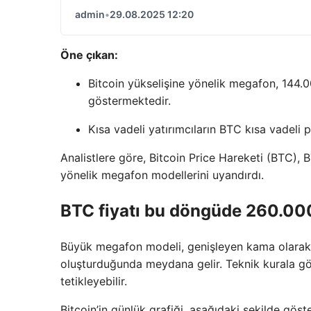
admin
•
29.08.2025 12:20
Öne çıkan:
Bitcoin yükselişine yönelik megafon, 144.
göstermektedir.
Kısa vadeli yatırımcıların BTC kısa vadeli p
Analistlere göre, Bitcoin Price Hareketi (BTC), B
yönelik megafon modellerini uyandırdı.
BTC fiyatı bu döngüde 260.000
Büyük megafon modeli, genişleyen kama olarak da
oluşturduğunda meydana gelir. Teknik kurala göre
tetikleyebilir.
Bitcoin’in günlük grafiği, aşağıdaki şekilde göste