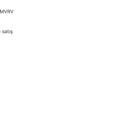
C MVRV
 satış