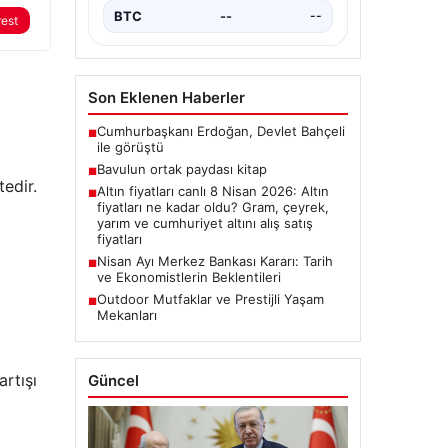
rest
BTC
--
--
Son Eklenen Haberler
Cumhurbaşkanı Erdoğan, Devlet Bahçeli
■
ile görüştü
tedir.
Bavulun ortak paydası kitap
■
Altın fiyatları canlı 8 Nisan 2026: Altın
■
fiyatları ne kadar oldu? Gram, çeyrek,
yarım ve cumhuriyet altını alış satış
fiyatları
Nisan Ayı Merkez Bankası Kararı: Tarih
■
ve Ekonomistlerin Beklentileri
Outdoor Mutfaklar ve Prestijli Yaşam
■
Mekanları
rtışı
Güncel