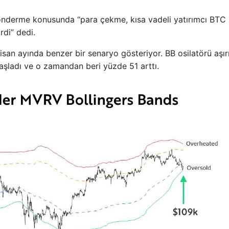
gönderme konusunda “para çekme, kısa vadeli yatırımcı BT
rdi” dedi.
isan ayında benzer bir senaryo gösteriyor. BB osilatörü aşırı
başladı ve o zamandan beri yüzde 51 arttı.