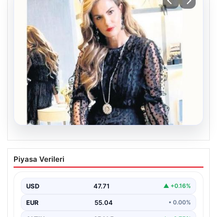
06.08.2026
Bavulun ortak paydası kitap
Piyasa Verileri
Çocukluğundan bu yana aynı anda birkaç kitap
okuduğunu söyleyen Şahin, Türkçe’nin yanı sıra bildiği…
USD
47.71
▲ +0.16%
EUR
55.04
• 0.00%