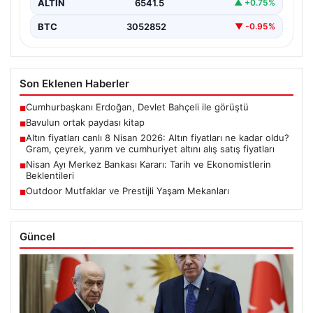
ALTIN
6541.5
▲ +0.75%
BTC
3052852
▼ -0.95%
Son Eklenen Haberler
Cumhurbaşkanı Erdoğan, Devlet Bahçeli ile görüştü
■
Bavulun ortak paydası kitap
■
Altın fiyatları canlı 8 Nisan 2026: Altın fiyatları ne kadar oldu?
■
Gram, çeyrek, yarım ve cumhuriyet altını alış satış fiyatları
Nisan Ayı Merkez Bankası Kararı: Tarih ve Ekonomistlerin
■
Beklentileri
Outdoor Mutfaklar ve Prestijli Yaşam Mekanları
■
Güncel