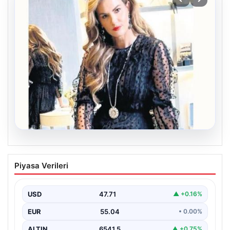
06.08.2026
Bavulun ortak paydası kitap
Piyasa Verileri
Çocukluğundan bu yana aynı anda birkaç kitap
okuduğunu söyleyen Şahin, Türkçe’nin yanı sıra bildiği…
USD
47.71
▲ +0.16%
EUR
55.04
• 0.00%
ALTIN
6541.5
▲ +0.75%