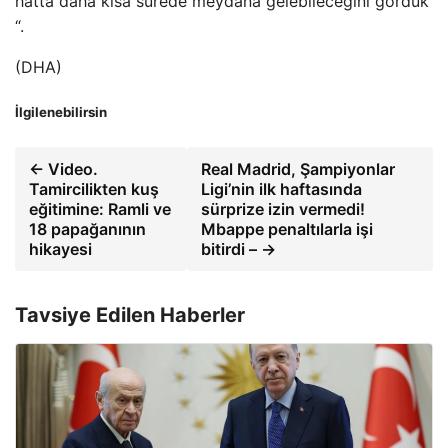
hatta daha kısa sürede meydana gelebileceğini gördük
“.
(DHA)
İlgilenebilirsin
← Video.
Real Madrid, Şampiyonlar
Tamircilikten kuş
Ligi’nin ilk haftasında
eğitimine: Ramli ve
sürprize izin vermedi!
18 papağanının
Mbappe penaltılarla işi
hikayesi
bitirdi – →
Tavsiye Edilen Haberler