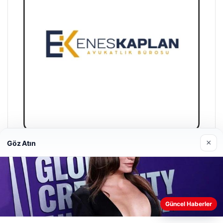
×
Göz Atın
Trend Yapı Akustik
18/04/2026
Web sitemizi nasıl kullandığınızı daha iyi anlayabilmek,
Güncel Haberler
deneyiminizi kişiselleştirmek ve geliştirmek amacıyla çerezler
kullanıyoruz.
Çerez Politikamız