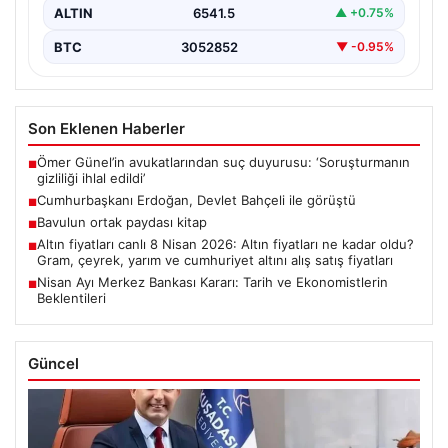
ALTIN
6541.5
▲ +0.75%
BTC
3052852
▼ -0.95%
Son Eklenen Haberler
Ömer Günel’in avukatlarından suç duyurusu: ‘Soruşturmanın
■
gizliliği ihlal edildi’
Cumhurbaşkanı Erdoğan, Devlet Bahçeli ile görüştü
■
Bavulun ortak paydası kitap
■
Altın fiyatları canlı 8 Nisan 2026: Altın fiyatları ne kadar oldu?
■
Gram, çeyrek, yarım ve cumhuriyet altını alış satış fiyatları
Nisan Ayı Merkez Bankası Kararı: Tarih ve Ekonomistlerin
■
Beklentileri
Güncel