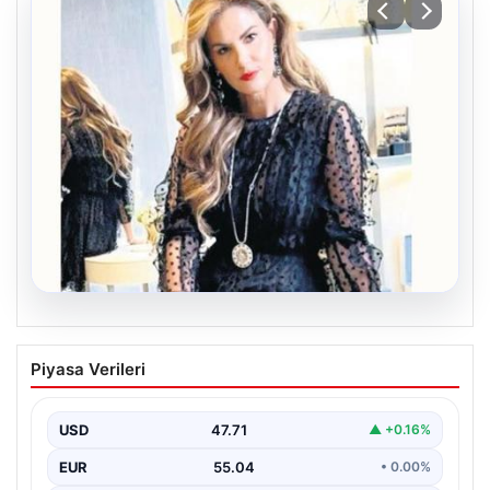
06.08.2026
Bavulun ortak paydası kitap
Piyasa Verileri
Çocukluğundan bu yana aynı anda birkaç kitap
okuduğunu söyleyen Şahin, Türkçe’nin yanı sıra bildiği…
USD
47.71
▲ +0.16%
EUR
55.04
• 0.00%