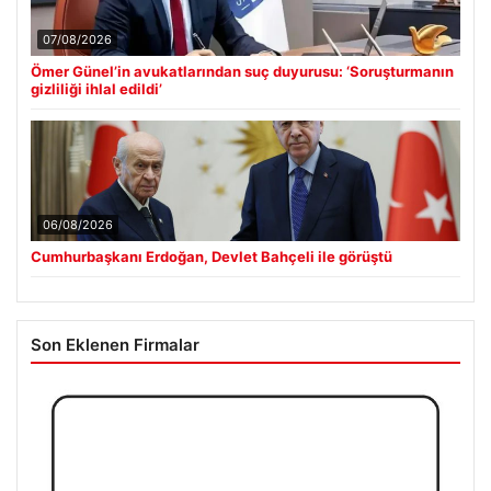
07/08/2026
Ömer Günel’in avukatlarından suç duyurusu: ‘Soruşturmanın
gizliliği ihlal edildi’
06/08/2026
Cumhurbaşkanı Erdoğan, Devlet Bahçeli ile görüştü
Son Eklenen Firmalar