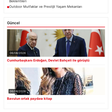
Beklentileri
Outdoor Mutfaklar ve Prestijli Yaşam Mekanları
■
Güncel
06/08/2026
Cumhurbaşkanı Erdoğan, Devlet Bahçeli ile görüştü
06/08/2026
Bavulun ortak paydası kitap