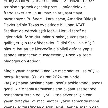
Fildişi Sahili ve Norveç takımları, 30 Haziran 2026
tarihinde gerçekleşecek prestijli mücadeleyle
futbolseverlere unutulmaz anlar yaşatmaya
hazırlanıyor. Bu önemli karşılaşma, Amerika Birleşik
Devletleri’nin Texas eyaletinde bulunan AT&T
Stadium’da gerçekleştirilecek. Her iki taraf da
liglerindeki form durumlarını sahaya yansıtarak,
galibiyet için ter dökecekler. Fildişi Sahili’nin güçlü
hücum hatları ve Norveç’in disiplinli defans yapısı,
sahada yaşanacak mücadelenin yüksek kalitede
olacağını gösteriyor.
Maçın yayınlanacağı kanal ve maç saatleri ise büyük
merak konusu. 30 Haziran 2026 tarihinde,
karşılaşmanın başlama saati henüz açıklanmadı; ancak,
genellikle önemli karşılaşmaların akşam saatlerinde
oynanması tercih ediliyor. Futbolseverler için canlı
yayın detayları ve maç saatleri yakın zamanda resmi
kaynaklar tarafından duyurulacak. Ayrıca, maçın canlı