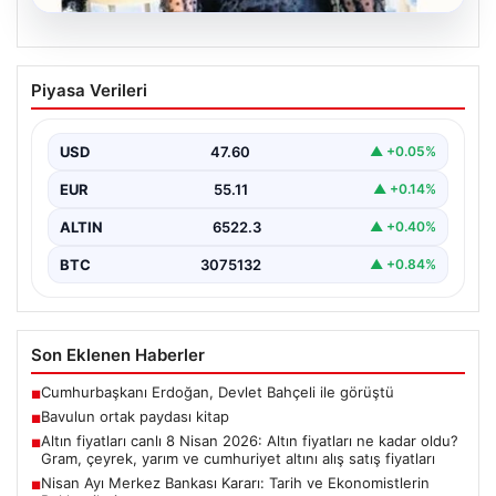
06.08.2026
Bavulun ortak paydası kitap
Piyasa Verileri
Çocukluğundan bu yana aynı anda birkaç kitap
okuduğunu söyleyen Şahin, Türkçe’nin yanı sıra bildiği…
USD
47.60
▲ +0.05%
EUR
55.11
▲ +0.14%
ALTIN
6522.3
▲ +0.40%
BTC
3075132
▲ +0.84%
Son Eklenen Haberler
Cumhurbaşkanı Erdoğan, Devlet Bahçeli ile görüştü
■
Bavulun ortak paydası kitap
■
Altın fiyatları canlı 8 Nisan 2026: Altın fiyatları ne kadar oldu?
■
Gram, çeyrek, yarım ve cumhuriyet altını alış satış fiyatları
Nisan Ayı Merkez Bankası Kararı: Tarih ve Ekonomistlerin
■