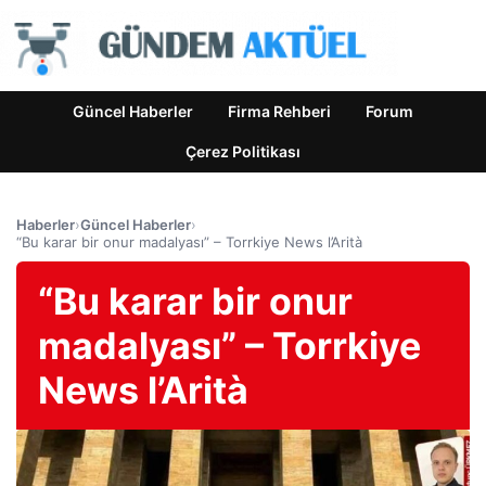
Güncel Haberler
Firma Rehberi
Forum
Çerez Politikası
Haberler
›
Güncel Haberler
›
“Bu karar bir onur madalyası” – Torrkiye News l’Arità
“Bu karar bir onur
madalyası” – Torrkiye
News l’Arità