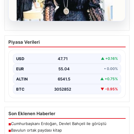
06.08.2026
Bavulun ortak paydası kitap
Piyasa Verileri
Çocukluğundan bu yana aynı anda birkaç kitap
okuduğunu söyleyen Şahin, Türkçe’nin yanı sıra bildiği…
USD
47.71
▲ +0.16%
EUR
55.04
• 0.00%
ALTIN
6541.5
▲ +0.75%
BTC
3052852
▼ -0.95%
Son Eklenen Haberler
Cumhurbaşkanı Erdoğan, Devlet Bahçeli ile görüştü
■
Bavulun ortak paydası kitap
■