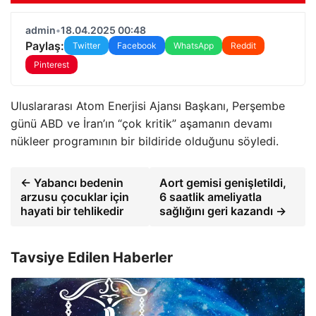
admin
•
18.04.2025 00:48
Paylaş:
Twitter
Facebook
WhatsApp
Reddit
Pinterest
Uluslararası Atom Enerjisi Ajansı Başkanı, Perşembe
günü ABD ve İran’ın “çok kritik” aşamanın devamı
nükleer programının bir bildiride olduğunu söyledi.
← Yabancı bedenin
Aort gemisi genişletildi,
arzusu çocuklar için
6 saatlik ameliyatla
hayati bir tehlikedir
sağlığını geri kazandı →
Tavsiye Edilen Haberler