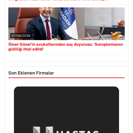
07/08/2026
Ömer Günel’in avukatlarından suç duyurusu: ‘Soruşturmanın
gizliliği ihlal edildi’
Son Eklenen Firmalar