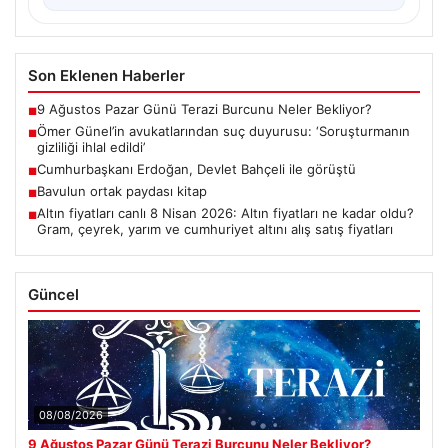
Son Eklenen Haberler
9 Ağustos Pazar Günü Terazi Burcunu Neler Bekliyor?
■
Ömer Günel’in avukatlarından suç duyurusu: ‘Soruşturmanın
■
gizliliği ihlal edildi’
Cumhurbaşkanı Erdoğan, Devlet Bahçeli ile görüştü
■
Bavulun ortak paydası kitap
■
Altın fiyatları canlı 8 Nisan 2026: Altın fiyatları ne kadar oldu?
■
Gram, çeyrek, yarım ve cumhuriyet altını alış satış fiyatları
Güncel
08/08/2026
9 Ağustos Pazar Günü Terazi Burcunu Neler Bekliyor?