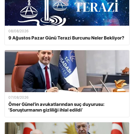
08/08/2026
9 Ağustos Pazar Günü Terazi Burcunu Neler Bekliyor?
07/08/2026
Ömer Günel’in avukatlarından suç duyurusu:
‘Soruşturmanın gizliliği ihlal edildi’