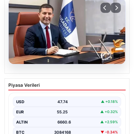
07.08.2026
Ömer Günel’in avukatlarından suç
Piyasa Verileri
duyurusu: ‘Soruşturmanın gizliliği ihlal
edildi’
USD
47.74
▲ +0.18%
EUR
55.25
▲ +0.32%
ALTIN
6660.6
▲ +2.59%
BTC
3084168
▼ -0.34%