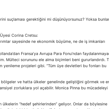
erini suçlaması gerektiğini mi düşünüyorsunuz? Yoksa bunla
Üyesi Corina Cretsu:
ırımlar sayesinde ne ekonomik büyüme, ne de iş imkanları
Hollanda’dan Fransa’ya Avrupa Para Fonu’ndan faydalanmaya
m. Mülteci sorununu ele alma biçimleri beni gururlandırdı. T
m yenileme projeleri gibi. “Tüm üye devletleri bu fonları bu
, bölgeler ve hatta ülkeler genelinde geliştiğini görmek ve en
nsiyel zorluklara yol açabilir. Monica Pinna bu mücadeleyi
 ülkelerin “hedef şehirlerinden” geliyor. Onlar da böylesine