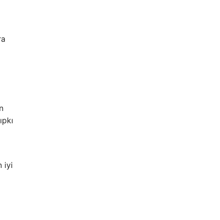
ra
n
ıpkı
 iyi