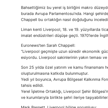
Bahsettiğimiz bu yerel iş birliğini makro düzeyde
burada Avrupa Parlamentosu’nda. Hangi şehirde
Chappell bu ortaklığın nasıl doğduğunu inceledi
Liman kenti Liverpool, 18. ve 19. yüzyıllarda tic
imalat endüstrileri düşüşe geçti. 1970’lerde İngil
Euronews’ten Sarah Chappell:
“Liverpool geçmişte uzun süredir ekonomik güc
esiyordu. Liverpool sakinlerinin yakın teması ve
Son 25 yılda özel yatırım ve kamu finansmanı he
oluşturulmasına katkıda bulunmuştur.
Yedi yıl boyunca, Avrupa Bölgesel Kalkınma Fonu
tahsis edildi.
Yerel İşletme Ortaklığı, Liverpool Şehir Bölgesi’n
ve kurumlarıyla birlikte şehri ileriye taşıyabilirler
Mark Basnett, Liverpool bölge sorumlusu: