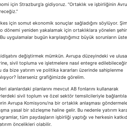
mi için Strazburg’a gidiyoruz. “Ortaklık ve işbirliğinin Avr
receğiz.”
erkes için somut ekonomik sonuçlar sağladığını söylüyor. Şi
 o dönemi yeniden yakalamak için ortaklıklara yönelen şehir
r. Bu uygulamalar bugün karşılaştığımız büyük sorunların üst
gidişatını değiştirmek mümkün. Avrupa düzeyindeki ve ulusa
ine, sivil topluma ve işletmelere nasıl entegre edilebileceğin
da bize yatırım ve politika kararları üzerinde sahiplenme
alışıyor? İsterseniz grafiğimizde görelim.
eri alanlardaki planlarını mevcut AB fonlarını kullanarak
rlerdeki sivil toplum ve özel sektör temsilcileriyle bağlantıla
elerin Avrupa Komisyonu’na bir ortaklık anlaşması göndermele
şma yasal bir sözleşme haline gelir. Bu nedenle yatırım kara
gramlar, tüm paydaşların işbirliği yaptığı ve herkesin katkı
ırım öncelikleri olabilir.