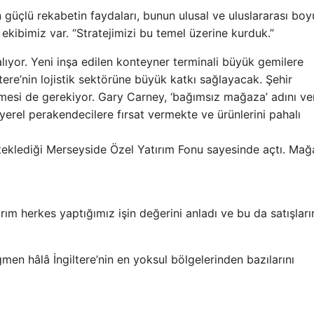
 güçlü rekabetin faydaları, bunun ulusal ve uluslararası boyu
ekibimiz var. “Stratejimizi bu temel üzerine kurduk.”
lıyor. Yeni inşa edilen konteyner terminali büyük gemilere
ltere’nin lojistik sektörüne büyük katkı sağlayacak. Şehir
mesi de gerekiyor. Gary Carney, ‘bağımsız mağaza’ adını ve
yerel perakendecilere fırsat vermekte ve ürünlerini pahalı
esteklediği Merseyside Özel Yatırım Fonu sayesinde açtı. Ma
nırım herkes yaptığımız işin değerini anladı ve bu da satışlar
ağmen hâlâ İngiltere’nin en yoksul bölgelerinden bazılarını