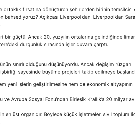
 ortaklık fırsatına dönüştüren şehirlerden birinin temsilcisi
n bahsediyoruz? Açıkçası Liverpool’dan. Liverpool’dan Sar
.
ari bir güçtü. Ancak 20. yüzyılın ortalarına gelindiğinde lima
tere’deki durgunluk sırasında işler duvara çarptı.
ünün sınırlı olduğunu düşünüyordu. Ancak değişim rüzgarı
 işbirliği sayesinde büyüme projeleri takip edilmeye başlandı
m yeni işlerin geliştirilmesine hem de ekonomik altyapının
 ve Avrupa Sosyal Fonu’ndan Birleşik Krallık’a 20 milyar av
in en üst organıdır. Böylece küçük işletmeler, sivil toplum lid
.