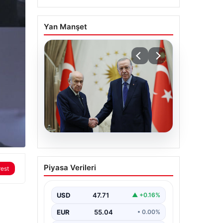
Yan Manşet
06.08.2026
Cumhurbaşkanı
Piyasa Verileri
rest
Erdoğan, Devlet Bahçeli
ile görüştü
USD
47.71
▲ +0.16%
EUR
55.04
• 0.00%