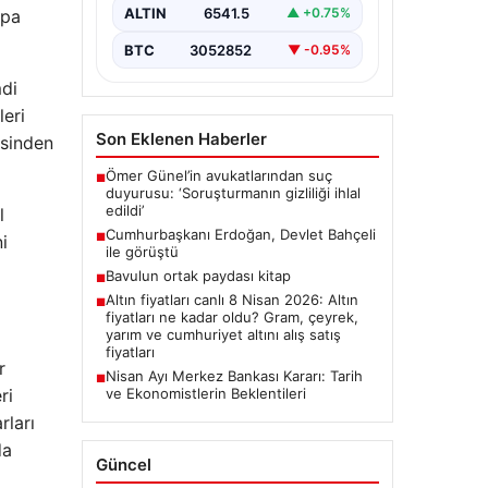
ALTIN
6541.5
▲ +0.75%
upa
BTC
3052852
▼ -0.95%
mdi
leri
Son Eklenen Haberler
esinden
Ömer Günel’in avukatlarından suç
■
duyurusu: ‘Soruşturmanın gizliliği ihlal
edildi’
l
Cumhurbaşkanı Erdoğan, Devlet Bahçeli
■
i
ile görüştü
Bavulun ortak paydası kitap
■
Altın fiyatları canlı 8 Nisan 2026: Altın
■
fiyatları ne kadar oldu? Gram, çeyrek,
yarım ve cumhuriyet altını alış satış
fiyatları
r
Nisan Ayı Merkez Bankası Kararı: Tarih
■
ve Ekonomistlerin Beklentileri
ri
rları
da
Güncel