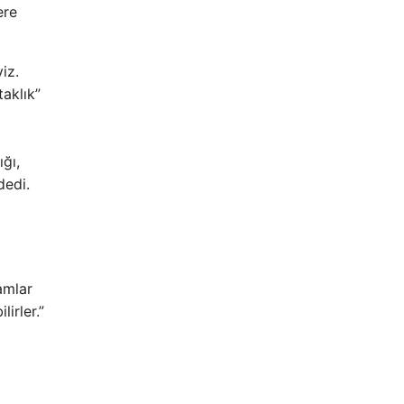
ere
iz.
aklık”
ğı,
dedi.
amlar
irler.”