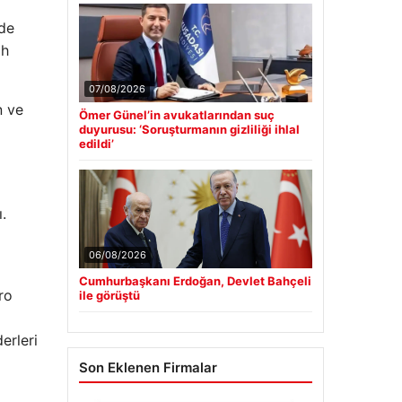
 de
ah
07/08/2026
n ve
Ömer Günel’in avukatlarından suç
duyurusu: ‘Soruşturmanın gizliliği ihlal
edildi’
.
06/08/2026
Cumhurbaşkanı Erdoğan, Devlet Bahçeli
ro
ile görüştü
erleri
Son Eklenen Firmalar