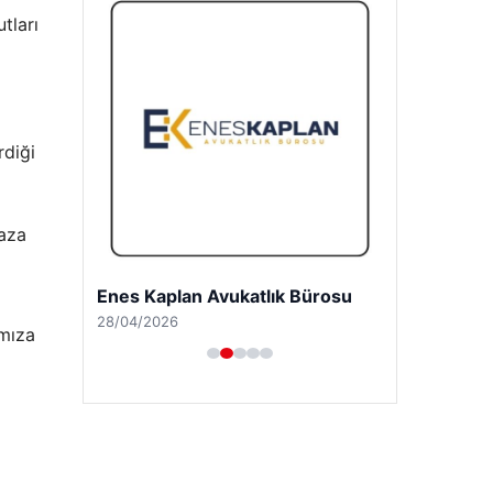
tları
rdiği
ğaza
Enes Kaplan Avukatlık Bürosu
28/04/2026
ımıza