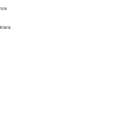
önce
klara