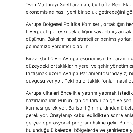
“Ben Maithreyi Seetharaman, bu hafta Reel Ekono
ekonomisine nasıl yeni bir soluk getireceğini gö
Avrupa Bölgesel Politika Komiseri, ortaklığın h
Liverpool gibi eski çekiciliğini kaybetmiş ancak
düşünün. Bakalım nasıl stratejiler benimsiyorla
gelmemize yardımcı olabilir.
Biraz işbirliğiyle Avrupa ekonomisinde paranın 
düzeydeki ortaklıkların yerel ve şehir yönetimler
tartışmak üzere Avrupa Parlamentosu’ndayız; bu 
duygusu veriyor. Peki bu ortaklık fonları nasıl ç
Avrupa ülkeleri öncelikle yatırım yapmak istedikl
hazırlamalıdır. Bunun için de farklı bölge ve şehi
kurması gerekiyor. Bu işbirliğinin ardından ülk
gerekiyor. Onaylanıp kabul edildikten sonra anla
gerçek operasyonel program haline gelir. Bu pro
bulunduğu ülkelerde, bölgelerde ve şehirlerde yat