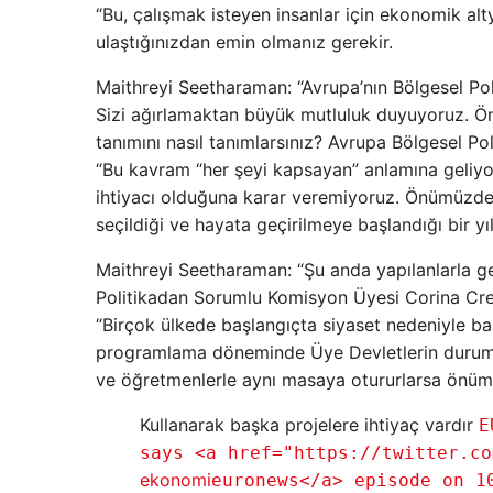
“Bu, çalışmak isteyen insanlar için ekonomik al
ulaştığınızdan emin olmanız gerekir.
Maithreyi Seetharaman: “Avrupa’nın Bölgesel Pol
Sizi ağırlamaktan büyük mutluluk duyuyoruz. Önc
tanımını nasıl tanımlarsınız? Avrupa Bölgesel P
“Bu kavram “her şeyi kapsayan” anlamına geliyo
ihtiyacı olduğuna karar veremiyoruz. Önümüzdeki
seçildiği ve hayata geçirilmeye başlandığı bir y
Maithreyi Seetharaman: “Şu anda yapılanlarla ge
Politikadan Sorumlu Komisyon Üyesi Corina Cre
“Birçok ülkede başlangıçta siyaset nedeniyle baz
programlama döneminde Üye Devletlerin durum
ve öğretmenlerle aynı masaya otururlarsa önümüz
Kullanarak başka projelere ihtiyaç vardır
E
says <a href="https://twitter.co
ekonomi
euronews</a> episode on 1