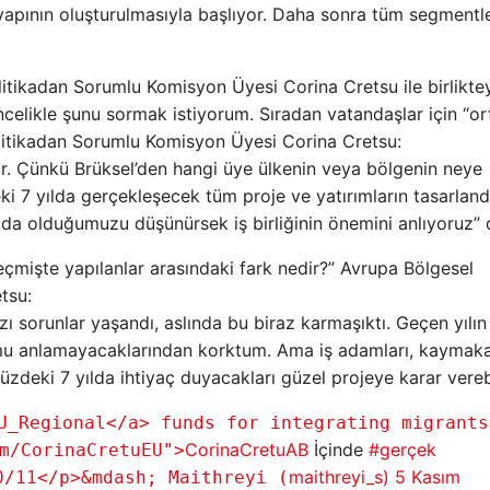
tyapının oluşturulmasıyla başlıyor. Daha sonra tüm segmentl
itikadan Sorumlu Komisyon Üyesi Corina Cretsu ile birliktey
elikle şunu sormak istiyorum. Sıradan vatandaşlar için “ort
olitikadan Sorumlu Komisyon Üyesi Corina Cretsu:
r. Çünkü Brüksel’den hangi üye ülkenin veya bölgenin neye
 7 yılda gerçekleşecek tüm proje ve yatırımların tasarlandı
ılda olduğumuzu düşünürsek iş birliğinin önemini anlıyoruz” 
çmişte yapılanlar arasındaki fark nedir?” Avrupa Bölgesel
tsu:
ı sorunlar yaşandı, aslında bu biraz karmaşıktı. Geçen yılın
u anlamayacaklarından korktum. Ama iş adamları, kaymak
deki 7 yılda ihtiyaç duyacakları güzel projeye karar verebil
U_Regional</a> funds for integrating migrants
CorinaCretuAB
İçinde
#gerçek
m/CorinaCretuEU">
maithreyi_s)
5 Kasım
0/11</p>&mdash; Maithreyi (