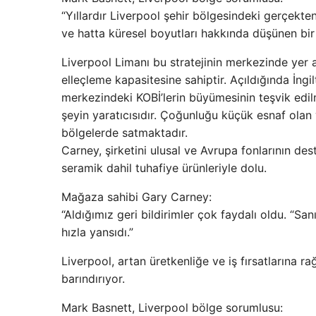
“Yıllardır Liverpool şehir bölgesindeki gerçekten
ve hatta küresel boyutları hakkında düşünen bir 
Liverpool Limanı bu stratejinin merkezinde yer a
elleçleme kapasitesine sahiptir. Açıldığında İngi
merkezindeki KOBİ’lerin büyümesinin teşvik edil
şeyin yaratıcısıdır. Çoğunluğu küçük esnaf olan 
bölgelerde satmaktadır.
Carney, şirketini ulusal ve Avrupa fonlarının d
seramik dahil tuhafiye ürünleriyle dolu.
Mağaza sahibi Gary Carney:
“Aldığımız geri bildirimler çok faydalı oldu. “Sa
hızla yansıdı.”
Liverpool, artan üretkenliğe ve iş fırsatlarına r
barındırıyor.
Mark Basnett, Liverpool bölge sorumlusu: