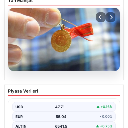
Yan Manşet
04.08.2026
Nisan Ayı Merkez Bankası Kararı: Tarih
Piyasa Verileri
ve Ekonomistlerin Beklentileri
Türkiye Cumhuriyet Merkez Bankası Para Politikası
Kurulu’nun Nisan ayı faiz kararını açıklamak üzere
USD
47.71
▲ +0.16%
gerçekleştireceği…
EUR
55.04
• 0.00%
ALTIN
6541.5
▲ +0.75%