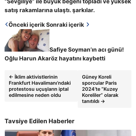
“Sevgiliye” ile büyük beğeni topladı ve yüksek
satış rakamlarına ulaştı. şarkılar.
Önceki içerik
Sonraki içerik
Safiye Soyman’ın acı günü!
Oğlu Harun Akaröz hayatını kaybetti
← İklim aktivistlerinin
Güney Koreli
Frankfurt Havalimanı’ndaki
sporcular Paris
protestosu uçuşların iptal
2024’te “Kuzey
edilmesine neden oldu
Koreliler” olarak
tanıtıldı →
Tavsiye Edilen Haberler