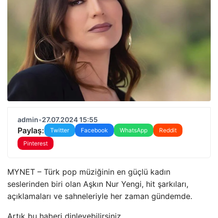
admin
•
27.07.2024 15:55
Paylaş:
Twitter
Facebook
WhatsApp
Reddit
Pinterest
MYNET – Türk pop müziğinin en güçlü kadın
seslerinden biri olan Aşkın Nur Yengi, hit şarkıları,
açıklamaları ve sahneleriyle her zaman gündemde.
Artık bu haberi dinleyebilirsiniz.