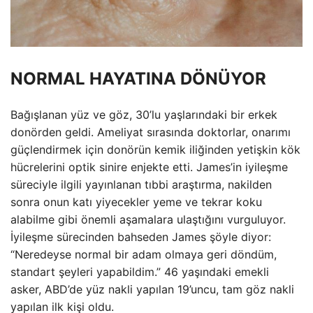
NORMAL HAYATINA DÖNÜYOR
Bağışlanan yüz ve göz, 30’lu yaşlarındaki bir erkek
donörden geldi. Ameliyat sırasında doktorlar, onarımı
güçlendirmek için donörün kemik iliğinden yetişkin kök
hücrelerini optik sinire enjekte etti. James’in iyileşme
süreciyle ilgili yayınlanan tıbbi araştırma, nakilden
sonra onun katı yiyecekler yeme ve tekrar koku
alabilme gibi önemli aşamalara ulaştığını vurguluyor.
İyileşme sürecinden bahseden James şöyle diyor:
“Neredeyse normal bir adam olmaya geri döndüm,
standart şeyleri yapabildim.” 46 yaşındaki emekli
asker, ABD’de yüz nakli yapılan 19’uncu, tam göz nakli
yapılan ilk kişi oldu.