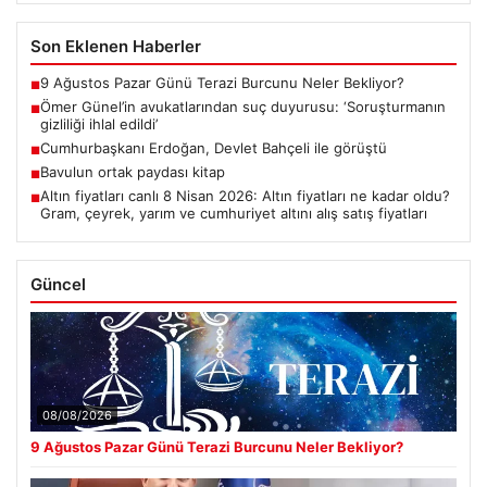
Son Eklenen Haberler
9 Ağustos Pazar Günü Terazi Burcunu Neler Bekliyor?
■
Ömer Günel’in avukatlarından suç duyurusu: ‘Soruşturmanın
■
gizliliği ihlal edildi’
Cumhurbaşkanı Erdoğan, Devlet Bahçeli ile görüştü
■
Bavulun ortak paydası kitap
■
Altın fiyatları canlı 8 Nisan 2026: Altın fiyatları ne kadar oldu?
■
Gram, çeyrek, yarım ve cumhuriyet altını alış satış fiyatları
Güncel
08/08/2026
9 Ağustos Pazar Günü Terazi Burcunu Neler Bekliyor?