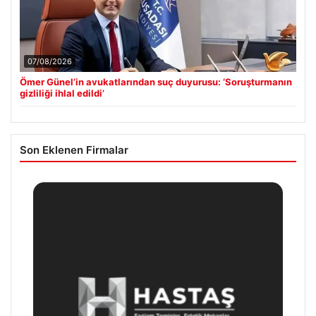
07/08/2026
Ömer Günel’in avukatlarından suç duyurusu: ‘Soruşturmanın
gizliliği ihlal edildi’
Son Eklenen Firmalar