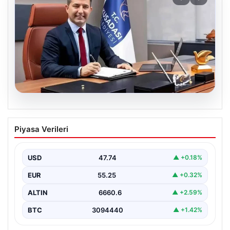
07.08.2026
Ömer Günel’in avukatlarından suç
Piyasa Verileri
duyurusu: ‘Soruşturmanın gizliliği ihlal
edildi’
USD
47.74
▲ +0.18%
EUR
55.25
▲ +0.32%
ALTIN
6660.6
▲ +2.59%
BTC
3094440
▲ +1.42%