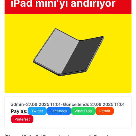
iPad mini’yi andırıyor
admin
•
27.06.2025 11:01
•
Güncellendi: 27.06.2025 11:01
Paylaş:
Twitter
Facebook
WhatsApp
Reddit
Pinterest