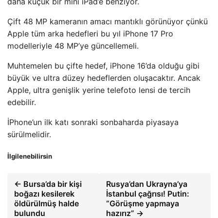
daha küçük bir mini iPad’e benziyor.
Çift 48 MP kameranın amacı mantıklı görünüyor çünkü
Apple tüm arka hedefleri bu yıl iPhone 17 Pro
modelleriyle 48 MP’ye güncellemeli.
Muhtemelen bu çifte hedef, iPhone 16’da olduğu gibi
büyük ve ultra düzey hedeflerden oluşacaktır. Ancak
Apple, ultra genişlik yerine telefoto lensi de tercih
edebilir.
İPhone’un ilk katı sonraki sonbaharda piyasaya
sürülmelidir.
İlgilenebilirsin
← Bursa’da bir kişi
Rusya’dan Ukrayna’ya
boğazı kesilerek
İstanbul çağrısı! Putin:
öldürülmüş halde
“Görüşme yapmaya
bulundu
hazırız” →