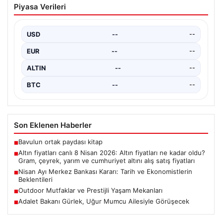
Piyasa Verileri
fiyatları ne kadar oldu? Gram, çeyrek,
yarım ve cumhuriyet altını alış satış
fiyatları
USD
--
--
EUR
--
--
ALTIN
--
--
BTC
--
--
Son Eklenen Haberler
Bavulun ortak paydası kitap
■
Altın fiyatları canlı 8 Nisan 2026: Altın fiyatları ne kadar oldu?
■
Gram, çeyrek, yarım ve cumhuriyet altını alış satış fiyatları
Nisan Ayı Merkez Bankası Kararı: Tarih ve Ekonomistlerin
■
Beklentileri
Outdoor Mutfaklar ve Prestijli Yaşam Mekanları
■
Adalet Bakanı Gürlek, Uğur Mumcu Ailesiyle Görüşecek
■