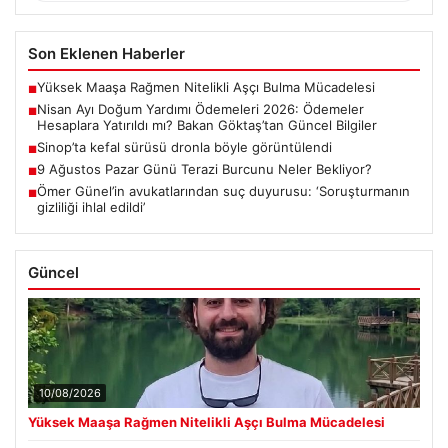
Son Eklenen Haberler
Yüksek Maaşa Rağmen Nitelikli Aşçı Bulma Mücadelesi
■
Nisan Ayı Doğum Yardımı Ödemeleri 2026: Ödemeler
■
Hesaplara Yatırıldı mı? Bakan Göktaş’tan Güncel Bilgiler
Sinop’ta kefal sürüsü dronla böyle görüntülendi
■
9 Ağustos Pazar Günü Terazi Burcunu Neler Bekliyor?
■
Ömer Günel’in avukatlarından suç duyurusu: ‘Soruşturmanın
■
gizliliği ihlal edildi’
Güncel
10/08/2026
Yüksek Maaşa Rağmen Nitelikli Aşçı Bulma Mücadelesi